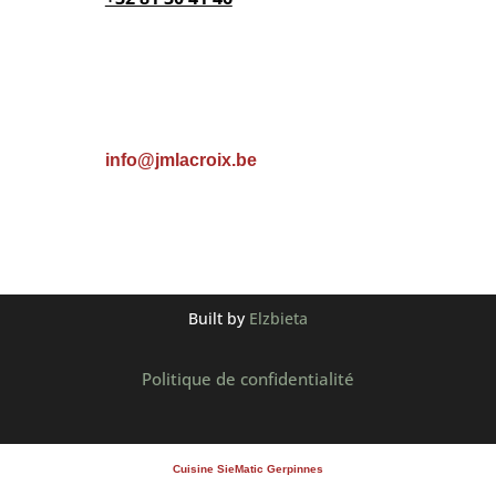
Email

info@jmlacroix.be
Built by
Elzbieta
Politique de confidentialité
Cuisine SieMatic Gerpinnes