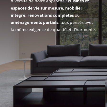
diversité de notre approche :
cuisines et
espaces de vie sur mesure
,
mobilier
intégré
,
rénovations complètes
ou
aménagements partiels
, tous pensés avec
la même exigence de qualité et d’harmonie.