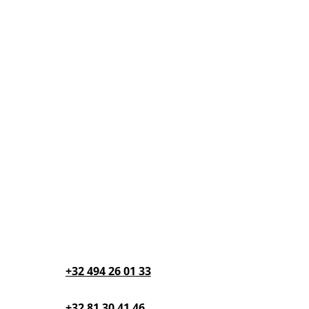
Showroom

Lacroix SieMatic
14 rue Phocas Lejeune
Parc Créalys
5032 Isnes
Téléphone

+32 494 26 01 33‬
+32 81 30 41 46‬