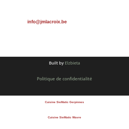
Email

info@jmlacroix.be
Built by
Elzbieta
Politique de confidentialité
Cuisine SieMatic Gerpinnes
Cuisine SieMatic Wavre