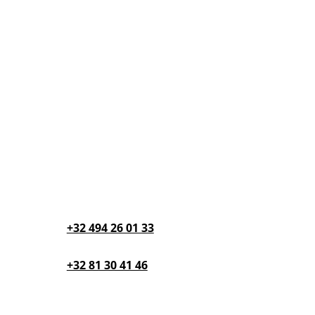
Showroom

Lacroix SieMatic
14 rue Phocas Lejeune
Parc Créalys
5032 Isnes
Téléphone

+32 494 26 01 33‬
+32 81 30 41 46‬