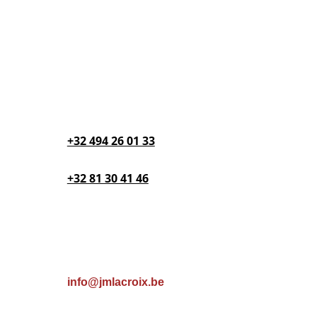
14 rue Phocas Lejeune
Parc Créalys
5032 Isnes
Téléphone

+32 494 26 01 33‬
+32 81 30 41 46‬
Email

info@jmlacroix.be