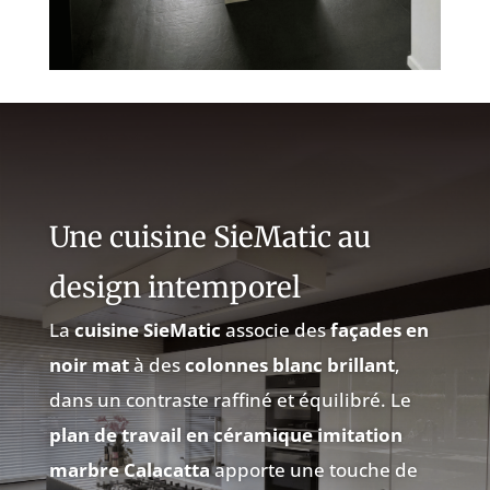
Une cuisine SieMatic au
design intemporel
La
cuisine SieMatic
associe des
façades en
noir mat
à des
colonnes blanc brillant
,
dans un contraste raffiné et équilibré. Le
plan de travail en céramique imitation
marbre Calacatta
apporte une touche de