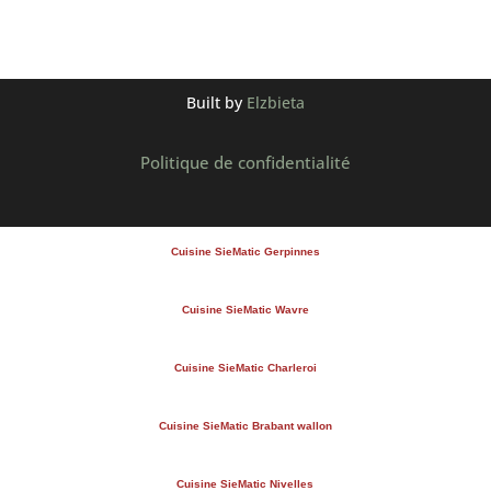
Built by
Elzbieta
Politique de confidentialité
Cuisine SieMatic Gerpinnes
Cuisine SieMatic Wavre
Cuisine SieMatic Charleroi
Cuisine SieMatic Brabant wallon
Cuisine SieMatic Nivelles